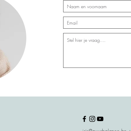
iris@puurbalance.be
+