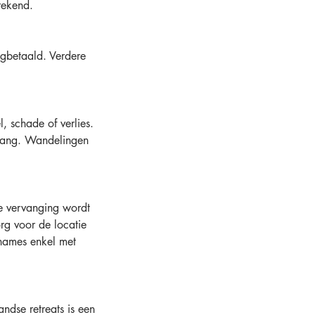
rekend.
ugbetaald. Verdere
, schade of verlies.
nvang. Wandelingen
e vervanging wordt
org voor de locatie
pnames enkel met
ndse retreats is een