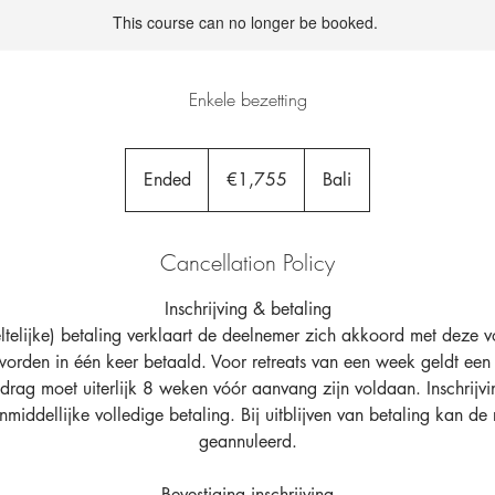
This course can no longer be booked.
Enkele bezetting
1,755
euros
Ended
E
€1,755
Bali
n
d
Cancellation Policy
e
d
Inschrijving & betaling
telijke) betaling verklaart de deelnemer zich akkoord met deze
orden in één keer betaald. Voor retreats van een week geldt een 
edrag moet uiterlijk 8 weken vóór aanvang zijn voldaan. Inschrijv
onmiddellijke volledige betaling. Bij uitblijven van betaling kan de
geannuleerd.
Bevestiging inschrijving