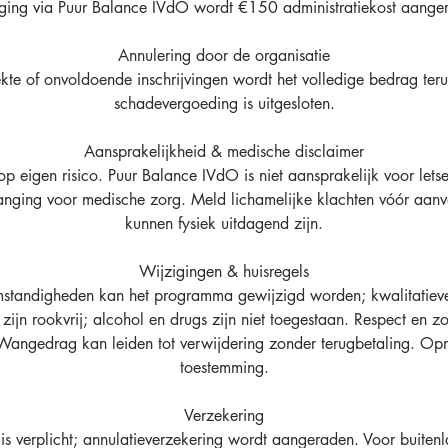
ging via Puur Balance IVdO wordt €150 administratiekost aange
Annulering door de organisatie
ekte of onvoldoende inschrijvingen wordt het volledige bedrag ter
schadevergoeding is uitgesloten.
Aansprakelijkheid & medische disclaimer
 eigen risico. Puur Balance IVdO is niet aansprakelijk voor letsel
anging voor medische zorg. Meld lichamelijke klachten vóór aa
kunnen fysiek uitdagend zijn.
Wijzigingen & huisregels
mstandigheden kan het programma gewijzigd worden; kwalitatiev
 zijn rookvrij; alcohol en drugs zijn niet toegestaan. Respect en z
. Wangedrag kan leiden tot verwijdering zonder terugbetaling. O
toestemming.
Verzekering
 is verplicht; annulatieverzekering wordt aangeraden. Voor buitenla