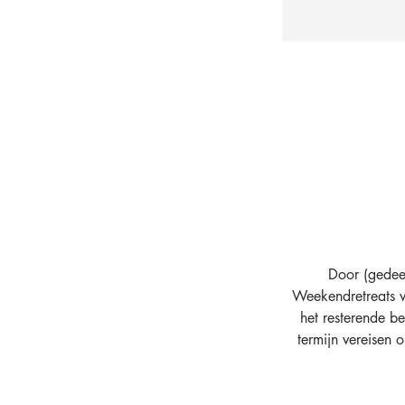
Door (gedeel
Weekendretreats w
het resterende b
termijn vereisen 