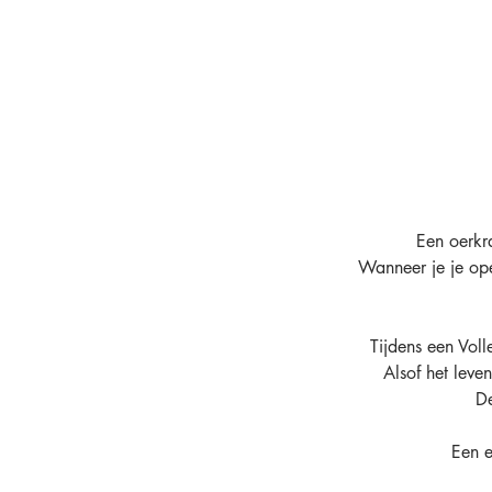
Een oerkr
Wanneer je je ope
Tijdens een Vol
Alsof het leve
De
Een e