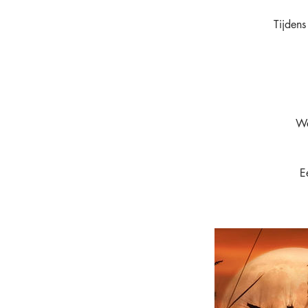
Tijdens
We
E