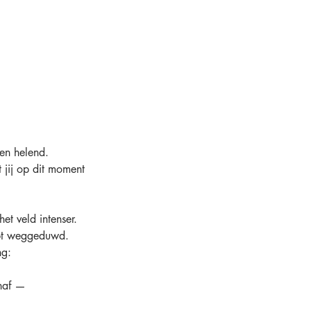
en helend.
 jij op dit moment
t veld intenser.
hebt weggeduwd.
ng:
enaf —