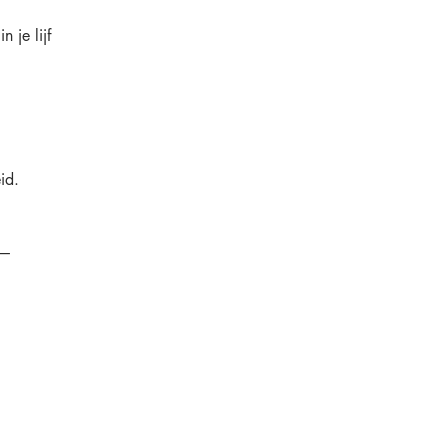
 je lijf
id.
 —