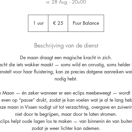
vr. 28 Aug. - 20u00
25
euro
1 uur
1
€ 25
Puur Balance
u
u
Beschrijving van de dienst
De maan draagt een magische kracht in zich.
acht die iets wakker maakt — soms wild en onrustig, soms helder 
nstelt voor haar fluistering, kan ze precies datgene aanreiken wat
nodig hebt.
le Maan — én zeker wanneer er een eclips meebeweegt — wordt he
n even op “pause” drukt, zodat je kan voelen wat je al te lang 
ze maan in Vissen nodigt uit tot verzachting, overgave en zuiveri
niet door te begrijpen, maar door te laten stromen.
clips helpt oude lagen los te maken — van binnenin én van buit
zodat je weer lichter kan ademen.