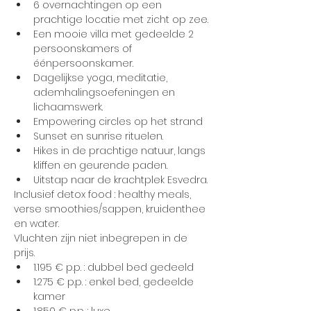
6 overnachtingen op een 
prachtige locatie met zicht op zee.
Een mooie villa met gedeelde 2 
persoonskamers of 
éénpersoonskamer.
Dagelijkse yoga, meditatie, 
ademhalingsoefeningen en 
lichaamswerk.
Empowering circles op het strand
Sunset en sunrise rituelen.
Hikes in de prachtige natuur, langs 
kliffen en geurende paden.
Uitstap naar de krachtplek Esvedra.
Inclusief detox food : healthy meals, 
verse smoothies/sappen, kruidenthee 
en water.
Vluchten zijn niet inbegrepen in de 
prijs.
1.195 € p.p. : dubbel bed gedeeld
1.275 € p.p. : enkel bed, gedeelde 
kamer