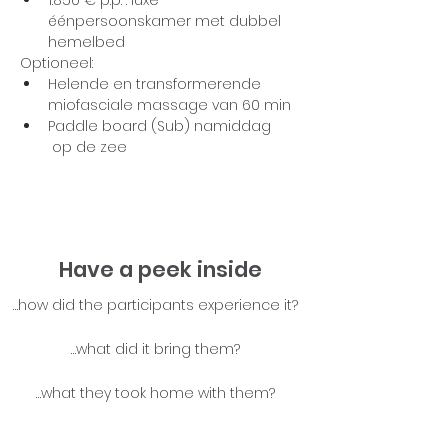
1.850 € p.p. : luxe 
éénpersoonskamer met dubbel 
hemelbed
Optioneel: 
Helende en transformerende 
miofasciale massage van 60 min
Paddle board (Sub) namiddag 
 op de zee
Have a peek inside
…how did the participants experience it?
…what did it bring them?
…what they took home with them?