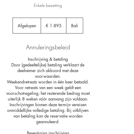
Enkele bezetting
1.895
euro
Afgelopen
A
€ 1.895
Bali
f
g
e
Annuleringsbeleid
l
o
Inschrijving & betaling
p
Door (gedeeltelijke) betaling verklaart de
e
deelnemer zich akkoord met deze
n
voorwaarden.
Weekendretreats worden in één keer betaald.
Voor retreats van een week geldt een
voorschotregeling; het resterende bedrag moet
uiterlijk 8 weken vóór aanvang zijn voldaan.
Inschrijvingen binnen deze termijn vereisen
onmiddellijke volledige betaling. Bij uitblijven
van betaling kan de reservatie worden
geannuleerd.
Bevestiging inschrijving