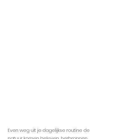
Even weg uit je dagelijkse routine de
natuur komen beleven, herbronnen