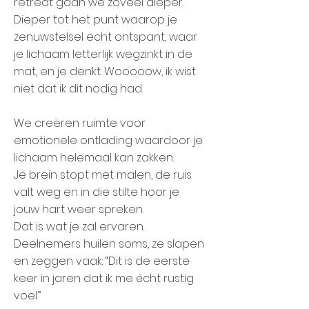
retreat gaan we zoveel dieper.
Dieper tot het punt waarop je
zenuwstelsel echt ontspant, waar
je lichaam letterlijk wegzinkt in de
mat, en je denkt: Wooooow, ik wist
niet dat ik dit nodig had.
We creëren ruimte voor
emotionele ontlading waardoor je
lichaam helemaal kan zakken.
Je brein stopt met malen, de ruis
valt weg en in die stilte hoor je
jouw hart weer spreken.
Dat is wat je zal ervaren.
Deelnemers huilen soms, ze slapen
en zeggen vaak: “Dit is de eerste
keer in jaren dat ik me écht rustig
voel.”